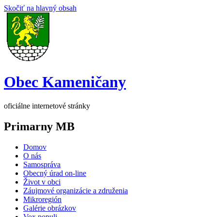
Skočiť na hlavný obsah
Obec Kameničany
oficiálne internetové stránky
Primarny MB
Domov
O nás
Samospráva
Obecný úrad on-line
Život v obci
Záujmové organizácie a združenia
Mikroregión
Galérie obrázkov
Vox populi