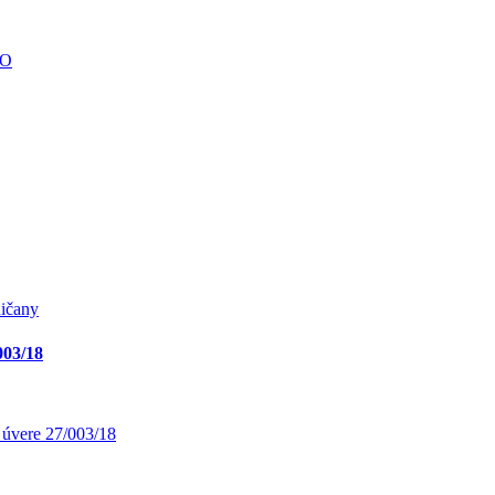
NO
ičany
003/18
úvere 27/003/18