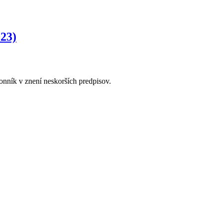
023)
onník v znení neskorších predpisov.