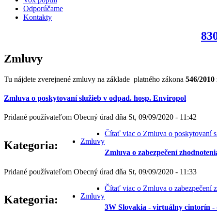
Odporúčame
Kontakty
830
Zmluvy
Tu nájdete zverejnené zmluvy na základe platného zákona
546/2010
Zmluva o poskytovaní služieb v odpad. hosp. Enviropol
Pridané používateľom
Obecný úrad
dňa
St, 09/09/2020 - 11:42
Čítať viac
o Zmluva o poskytovaní sl
Zmluvy
Kategoria:
Zmluva o zabezpečení zhodnoten
Pridané používateľom
Obecný úrad
dňa
St, 09/09/2020 - 11:33
Čítať viac
o Zmluva o zabezpečení z
Zmluvy
Kategoria:
3W Slovakia - virtuálny cintorín 