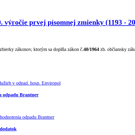
. výročie prvej písomnej zmienky (1193 - 2
zbierky zákonov, ktorým sa doplňa zákon č.
40/1964
zb. občiansky zák
užieb v odpad. hosp. Enviropol
ia odpadu Brantner
hodnotenia odpadu Brantner
- dodatok