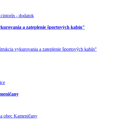
cintorín - dodatok
kurovania a zateplenie športových kabín"
rukcia vykurovania a zateplenie športových kabín"
ice
meničany
a obec Kameničany