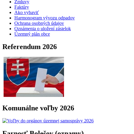
Zmluvy
Faktúry
Ako vybaviť
Harmonogram vývozu odpadov
Ochrana osobných údajov
Oznámenia o uložení zásielok
Územný plán obce
Referendum 2026
Komunálne voľby 2026
Farnosť Bolešov (oznamy)