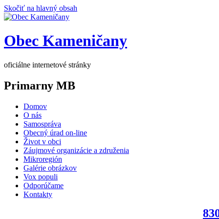
Skočiť na hlavný obsah
Obec Kameničany
oficiálne internetové stránky
Primarny MB
Domov
O nás
Samospráva
Obecný úrad on-line
Život v obci
Záujmové organizácie a združenia
Mikroregión
Galérie obrázkov
Vox populi
Odporúčame
Kontakty
830