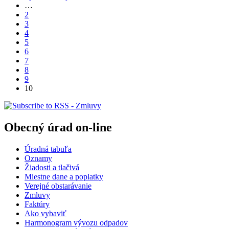
…
2
3
4
5
6
7
8
9
10
Obecný úrad on-line
Úradná tabuľa
Oznamy
Žiadosti a tlačivá
Miestne dane a poplatky
Verejné obstarávanie
Zmluvy
Faktúry
Ako vybaviť
Harmonogram vývozu odpadov