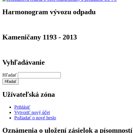
Harmonogram vývozu odpadu
Kameničany 1193 - 2013
Vyhľadávanie
Hľadať
Užívateľská zóna
Prihlásiť
Vytvoriť nový účet
Požiadať o nové heslo
Oznámenia o uložení zásielok a písomností