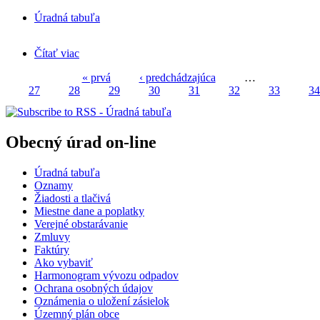
Úradná tabuľa
Čítať viac
o OZNAM - nový správca cintorína
« prvá
‹ predchádzajúca
…
27
28
29
30
31
32
33
34
Stránky
Obecný úrad on-line
Úradná tabuľa
Oznamy
Žiadosti a tlačivá
Miestne dane a poplatky
Verejné obstarávanie
Zmluvy
Faktúry
Ako vybaviť
Harmonogram vývozu odpadov
Ochrana osobných údajov
Oznámenia o uložení zásielok
Územný plán obce