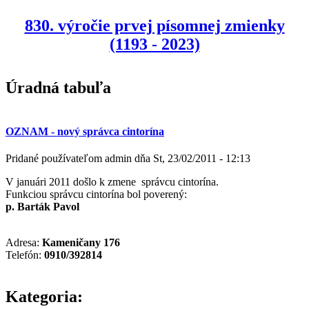
830. výročie prvej písomnej zmienky
(1193 - 2023)
Úradná tabuľa
OZNAM - nový správca cintorína
Pridané používateľom
admin
dňa
St, 23/02/2011 - 12:13
V januári 2011 došlo k zmene správcu cintorína.
Funkciou správcu cintorína bol poverený:
p. Barták Pavol
Adresa:
Kameničany 176
Telefón:
0910/392814
Kategoria: