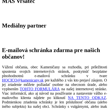
MAS Vršatec
Mediálny partner
E-mailová schránka zdarma pre našich
občanov!
Vážení občania, obec Kameničany sa rozhodla, pri príležitosti
spustenia svojich internetových stránok, poskytnúť bezplatne
plnohodnotnú e-mailovú schránku v tvare
HOCICO@kamenicany.sk
pre každého z vás kto prejaví záujem. O
jej zriadenie môžete požiadať osobne na obecnom úrade, alebo
vyplnením
TOHTO FORMULÁRA
na našej internetovej stránke.
Viac informácií, ako aj návod na používanie a nastavenie vášho e-
mailového klienta nájdete po kliknutí
NA TENTO ODKAZ
.
Podmienkou zriadenia schránky je len príslušnosť občana (alebo
iného subjektu) ku našej obci. Schránky s vulgárnymi, alebo inak