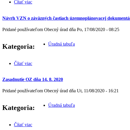
Čítať viac
o Zasadnutie OZ dňa 11. 9. 2020
Návrh VZN o záväzných častiach územnoplánovacej dok
Pridané používateľom
Obecný úrad
dňa
Po, 17/08/2020 - 08:25
Úradná tabuľa
Kategoria:
Čítať viac
o Návrh VZN o záväzných častiach územnopl
Zasadnutie OZ dňa 14. 8. 2020
Pridané používateľom
Obecný úrad
dňa
Ut, 11/08/2020 - 16:21
Úradná tabuľa
Kategoria:
Čítať viac
o Zasadnutie OZ dňa 14. 8. 2020