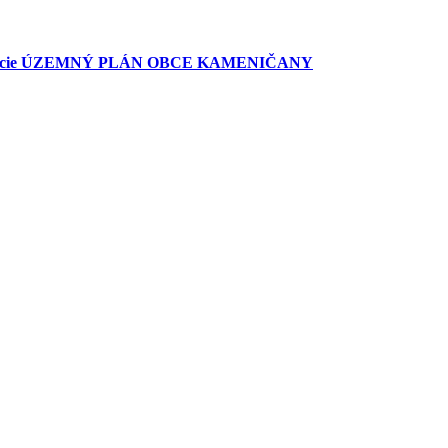
umentácie ÚZEMNÝ PLÁN OBCE KAMENIČANY
ánovacej dokumentácie ÚZEMNÝ PLÁN OBCE KAMENIČANY