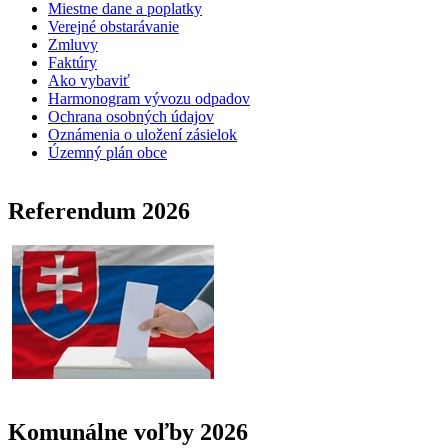
Miestne dane a poplatky
Verejné obstarávanie
Zmluvy
Faktúry
Ako vybaviť
Harmonogram vývozu odpadov
Ochrana osobných údajov
Oznámenia o uložení zásielok
Územný plán obce
Referendum 2026
Komunálne voľby 2026