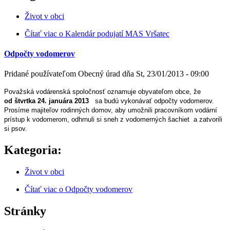
Život v obci
Čítať viac
o Kalendár podujatí MAS Vršatec
Odpočty vodomerov
Pridané používateľom
Obecný úrad
dňa
St, 23/01/2013 - 09:00
Považská vodárenská spoločnosť oznamuje obyvateľom obce, že
od štvrtka 24. januára 2013
sa budú vykonávať odpočty vodomerov.
Prosíme majiteľov rodinných domov, aby umožnili pracovníkom vodární
prístup k vodomerom, odhrnuli si sneh z vodomerných šachiet a zatvorili
si psov.
Kategoria:
Život v obci
Čítať viac
o Odpočty vodomerov
Stránky