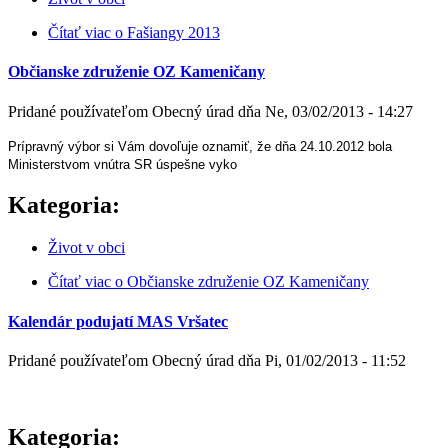
Čítať viac
o Fašiangy 2013
Občianske združenie OZ Kameničany
Pridané používateľom
Obecný úrad
dňa
Ne, 03/02/2013 - 14:27
P
r
í
pravn
ý
v
ý
bor si V
á
m dovo
ľ
uje oznami
ť
,
ž
e d
ň
a 24.10.2012 bola
Ministerstvom vn
ú
tra SR
ú
spe
š
ne vyko
Kategoria:
Život v obci
Čítať viac
o Občianske združenie OZ Kameničany
Kalendár podujatí MAS Vršatec
Pridané používateľom
Obecný úrad
dňa
Pi, 01/02/2013 - 11:52
Kategoria: