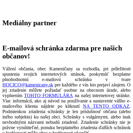
Mediálny partner
E-mailová schránka zdarma pre našich
občanov!
Vážení občania, obec Kameničany sa rozhodla, pri príležitosti
spustenia svojich internetových stránok, poskytnúť bezplatne
plnohodnotnú e-mailovú schránku v tvare
HOCICO@kamenicany.sk
pre každého z vás kto prejaví záujem. O
jej zriadenie môžete požiadať osobne na obecnom úrade, alebo
vyplnením
TOHTO FORMULÁRA
na našej internetovej stránke.
Viac informácií, ako aj návod na používanie a nastavenie vášho e-
mailového klienta nájdete po kliknutí
NA TENTO ODKAZ
.
Podmienkou zriadenia schránky je len príslušnosť občana (alebo
iného subjektu) ku našej obci. Schránky s vulgárnymi, alebo inak
nevhodnými názvami nebudú zriadené. Zriadenie schránky nie je
právne vynútiteľné, ponuku bezplatného zriadenia ďalších schránok
v budúcnosti môže obec v budúcnosti ukončiť.