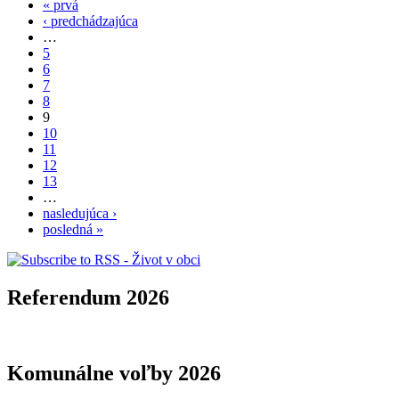
« prvá
‹ predchádzajúca
…
5
6
7
8
9
10
11
12
13
…
nasledujúca ›
posledná »
Referendum 2026
Komunálne voľby 2026