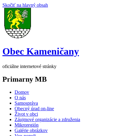
Skočiť na hlavný obsah
Obec Kameničany
oficiálne internetové stránky
Primarny MB
Domov
O nás
Samospráva
Obecný úrad on-line
Život v obci
Záujmové organizácie a združenia
Mikroregión
Galérie obrázkov
Vox populi