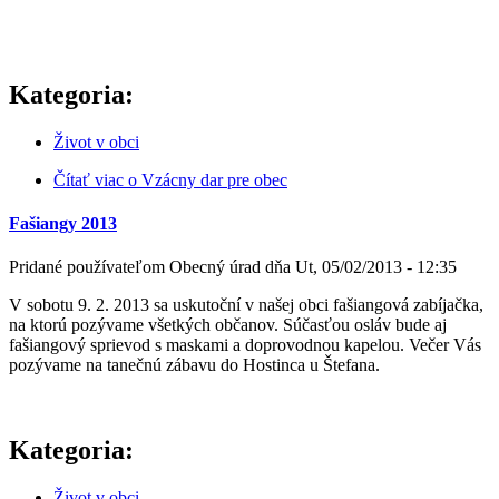
Kategoria:
Život v obci
Čítať viac
o Vzácny dar pre obec
Fašiangy 2013
Pridané používateľom
Obecný úrad
dňa
Ut, 05/02/2013 - 12:35
V sobotu 9. 2. 2013 sa uskutoční v našej obci fašiangová zabíjačka,
na ktorú pozývame všetkých občanov. Súčasťou osláv bude aj
fašiangový sprievod s maskami a doprovodnou kapelou. Večer Vás
pozývame na tanečnú zábavu do Hostinca u Štefana.
Kategoria:
Život v obci