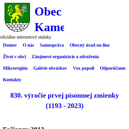
Skočiť na hlavný obsah
Obec
Kameničany
oficiálne internetové stránky
Domov
O nás
Samospráva
Obecný úrad on-line
Primarny MB
Život v obci
Záujmové organizácie a združenia
Mikroregión
Galérie obrázkov
Vox populi
Odporúčame
Kontakty
830. výročie prvej písomnej zmienky
(1193 - 2023)