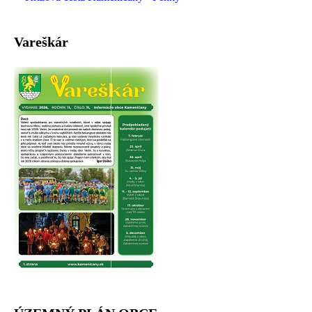
Vareškár