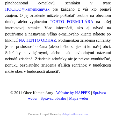
plnohodnotnú e-mailovú schránku v tvare
HOCICO@kamenicany.sk
pre každého z vás kto prejaví
záujem. O jej zriadenie môžete požiadať osobne na obecnom
úrade, alebo vyplnením
TOHTO FORMULÁRA
na našej
internetovej stránke. Viac informácií, ako aj návod na
používanie a nastavenie vášho e-mailového klienta nájdete po
kliknutí
NA TENTO ODKAZ
. Podmienkou zriadenia schránky
je len príslušnosť občana (alebo iného subjektu) ku našej obci.
Schránky s vulgárnymi, alebo inak nevhodnými názvami
nebudú zriadené. Zriadenie schránky nie je právne vynútiteľné,
ponuku bezplatného zriadenia ďalších schránok v budúcnosti
môže obec v budúcnosti ukončiť.
© 2011 Obec Kameničany |
Website by HAPPEX
|
Správca
webu
|
Správca obsahu
|
Mapa webu
Premium Drupal Theme by
Adaptivethemes.com