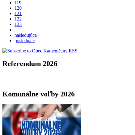
119
120
121
122
123
…
nasledujúca ›
posledná »
Referendum 2026
Komunálne voľby 2026