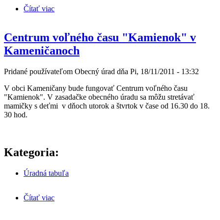
Čítať viac
o Mikuláš 2011
Centrum voľného času "Kamienok" v
Kameničanoch
Pridané používateľom
Obecný úrad
dňa
Pi, 18/11/2011 - 13:32
V obci Kameničany bude fungovať Centrum voľného času
"Kamienok". V zasadačke obecného úradu sa môžu stretávať
mamičky s deťmi v dňoch utorok a štvrtok v čase od 16.30 do 18.
30 hod.
Kategoria:
Úradná tabuľa
Čítať viac
o Centrum voľného času "Kamienok" v
Kameničanoch