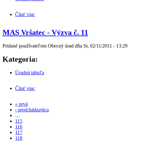
Čítať viac
o Varovanie obyvateľstva - preskúšanie sirény
MAS Vršatec - Výzva č. 11
Pridané používateľom
Obecný úrad
dňa
St, 02/11/2011 - 13:29
Kategoria:
Úradná tabuľa
Čítať viac
o MAS Vršatec - Výzva č. 11
« prvá
Stránky
‹ predchádzajúca
…
115
116
117
118