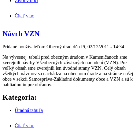
Život v obci
Čítať viac
o Mikuláš 2011 - fotografie
Návrh VZN
Pridané používateľom
Obecný úrad
dňa
Pi, 02/12/2011 - 14:34
Na vývesnej tabuli pred obecným úradom v Kameničanoch sme
zverejnili návrhy Všeobecných záväzných nariadení (VZN). Pre
veľký obsah sme zverejnili len úvodné strany VZN. Celý obsah
všetkých návrhov sa nachádza na obecnom úrade a na stránke našej
obce v sekcii Samospráva-Základné dokumenty obce a VZN a sú k
nahliadnutiu pre občanov.
Kategoria:
Úradná tabuľa
Čítať viac
o Návrh VZN