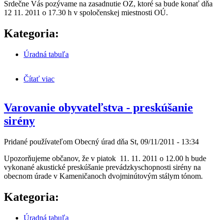
Srdečne Vás pozývame na zasadnutie OZ, ktoré sa bude konať dňa
12 11. 2011 o 17.30 h v spoločenskej miestnosti OÚ.
Kategoria:
Úradná tabuľa
Čítať viac
o Zasadnutie OZ 12. 11. 2011
Varovanie obyvateľstva - preskúšanie
sirény
Pridané používateľom
Obecný úrad
dňa
St, 09/11/2011 - 13:34
Upozorňujeme občanov, že v piatok 11. 11. 2011 o 12.00 h bude
vykonané akustické preskúšanie prevádzkyschopnosti sirény na
obecnom úrade v Kameničanoch dvojminútovým stálym tónom.
Kategoria:
Úradná tabuľa