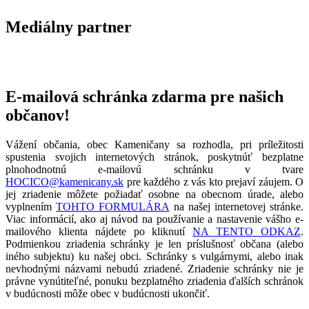
Mediálny partner
E-mailová schránka zdarma pre našich
občanov!
Vážení občania, obec Kameničany sa rozhodla, pri príležitosti
spustenia svojich internetových stránok, poskytnúť bezplatne
plnohodnotnú e-mailovú schránku v tvare
HOCICO@kamenicany.sk
pre každého z vás kto prejaví záujem. O
jej zriadenie môžete požiadať osobne na obecnom úrade, alebo
vyplnením
TOHTO FORMULÁRA
na našej internetovej stránke.
Viac informácií, ako aj návod na používanie a nastavenie vášho e-
mailového klienta nájdete po kliknutí
NA TENTO ODKAZ
.
Podmienkou zriadenia schránky je len príslušnosť občana (alebo
iného subjektu) ku našej obci. Schránky s vulgárnymi, alebo inak
nevhodnými názvami nebudú zriadené. Zriadenie schránky nie je
právne vynútiteľné, ponuku bezplatného zriadenia ďalších schránok
v budúcnosti môže obec v budúcnosti ukončiť.