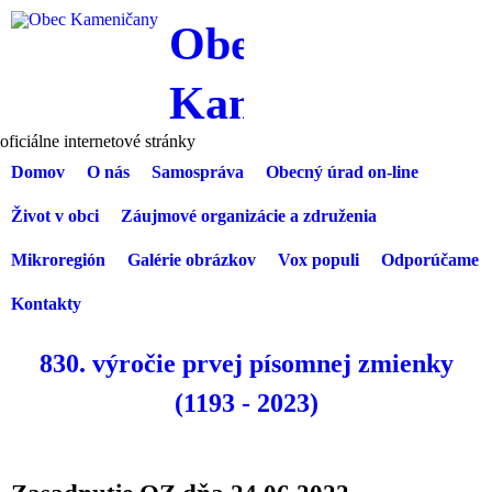
Skočiť na hlavný obsah
Obec
Kameničany
oficiálne internetové stránky
Domov
O nás
Samospráva
Obecný úrad on-line
Primarny MB
Život v obci
Záujmové organizácie a združenia
Mikroregión
Galérie obrázkov
Vox populi
Odporúčame
Kontakty
830. výročie prvej písomnej zmienky
(1193 - 2023)