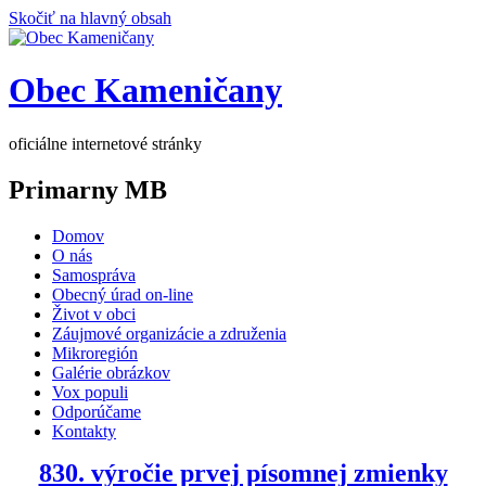
Skočiť na hlavný obsah
Obec Kameničany
oficiálne internetové stránky
Primarny MB
Domov
O nás
Samospráva
Obecný úrad on-line
Život v obci
Záujmové organizácie a združenia
Mikroregión
Galérie obrázkov
Vox populi
Odporúčame
Kontakty
830. výročie prvej písomnej zmienky