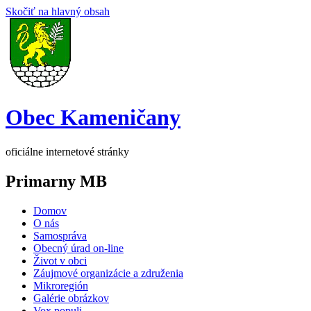
Skočiť na hlavný obsah
Obec Kameničany
oficiálne internetové stránky
Primarny MB
Domov
O nás
Samospráva
Obecný úrad on-line
Život v obci
Záujmové organizácie a združenia
Mikroregión
Galérie obrázkov
Vox populi