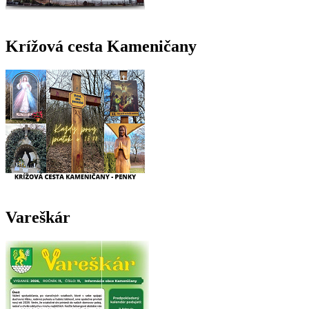
Krížová cesta Kameničany
Vareškár