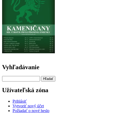
Vyhľadávanie
Hľadať
Užívateľská zóna
Prihlásiť
Vytvoriť nový účet
Požiadať o nové heslo