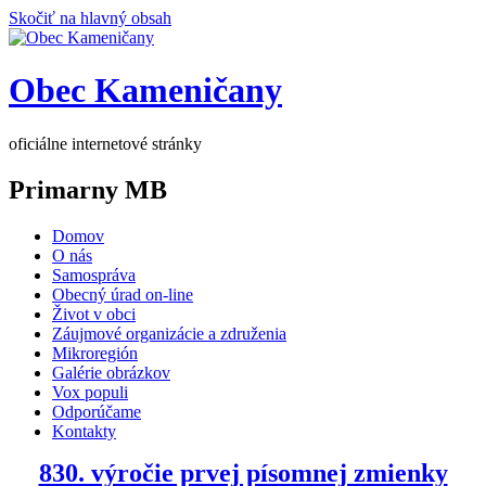
Skočiť na hlavný obsah
Obec Kameničany
oficiálne internetové stránky
Primarny MB
Domov
O nás
Samospráva
Obecný úrad on-line
Život v obci
Záujmové organizácie a združenia
Mikroregión
Galérie obrázkov
Vox populi
Odporúčame
Kontakty
830. výročie prvej písomnej zmienky