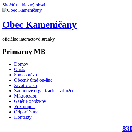
Skočiť na hlavný obsah
Obec Kameničany
oficiálne internetové stránky
Primarny MB
Domov
O nás
Samospráva
Obecný úrad on-line
Život v obci
Záujmové organizácie a združenia
Mikroregión
Galérie obrázkov
Vox populi
Odporúčame
Kontakty
830