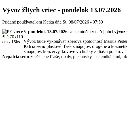
Vývoz žltých vriec - pondelok 13.07.2026
Pridané používateľom
Katka
dňa
St, 08/07/2026 - 07:59
V
pondelok 13.07.2026
sa uskutoční v našej obci
vývoz 
Vývoz bude vykonávať zberová spoločnosť Marius Peders
Patria sem:
plastové fľaše z nápojov, drogérie a kozmetiky
z nápojov, konzervy, kovové vrchnáky z fliaš a pohárov.
Nepatria sem:
znečistené fľaše, obaly, plechovky – chemikáliami, ol