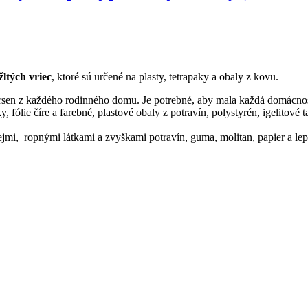
žltých vriec
, ktoré sú určené na plasty, tetrapaky a obaly z kovu.
en z každého rodinného domu. Je potrebné, aby mala každá domácnosť
, fólie číre a farebné, plastové obaly z potravín, polystyrén, igelitov
ejmi, ropnými látkami a zvyškami potravín, guma, molitan, papier a lep