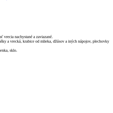
 vrecia nachystané a zaviazané.
é tašky a vrecká, krabice od mlieka, džúsov a iných nápojov, plechovky
enka, sklo.