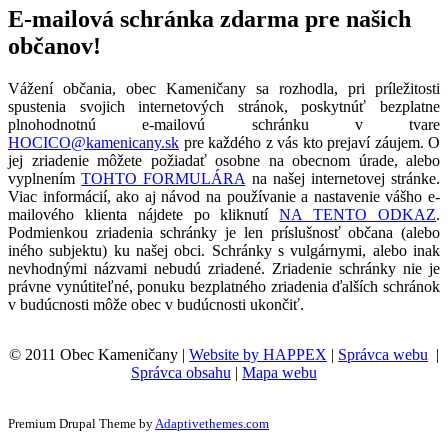
E-mailová schránka zdarma pre našich
občanov!
Vážení občania, obec Kameničany sa rozhodla, pri príležitosti
spustenia svojich internetových stránok, poskytnúť bezplatne
plnohodnotnú e-mailovú schránku v tvare
HOCICO@kamenicany.sk
pre každého z vás kto prejaví záujem. O
jej zriadenie môžete požiadať osobne na obecnom úrade, alebo
vyplnením
TOHTO FORMULÁRA
na našej internetovej stránke.
Viac informácií, ako aj návod na používanie a nastavenie vášho e-
mailového klienta nájdete po kliknutí
NA TENTO ODKAZ
.
Podmienkou zriadenia schránky je len príslušnosť občana (alebo
iného subjektu) ku našej obci. Schránky s vulgárnymi, alebo inak
nevhodnými názvami nebudú zriadené. Zriadenie schránky nie je
právne vynútiteľné, ponuku bezplatného zriadenia ďalších schránok
v budúcnosti môže obec v budúcnosti ukončiť.
© 2011 Obec Kameničany |
Website by HAPPEX
|
Správca webu
|
Správca obsahu
|
Mapa webu
Premium Drupal Theme by
Adaptivethemes.com