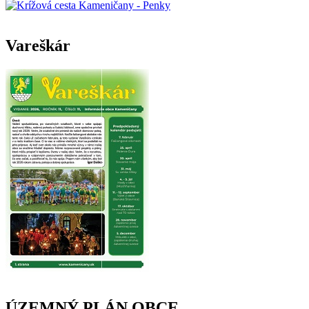
Vareškár
ÚZEMNÝ PLÁN OBCE