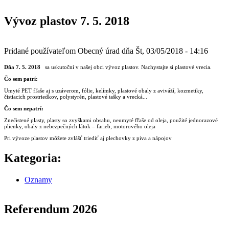
Vývoz plastov 7. 5. 2018
Pridané používateľom
Obecný úrad
dňa
Št, 03/05/2018 - 14:16
Dňa 7. 5. 2018
sa uskutoční v našej obci vývoz plastov. Nachystajte si plastové vrecia.
Čo sem patrí:
Umyté PET fľaše aj s uzáverom, fólie, kelímky, plastové obaly z aviváží, kozmetiky,
čistiacich prostriedkov, polystyrén, plastové tašky a vrecká...
Čo sem nepatrí:
Znečistené plasty, plasty so zvyškami obsahu, neumyté fľaše od oleja, použité jednorazové
plienky, obaly z nebezpečných látok – farieb, motorového oleja
Pri vývoze plastov môžete zvlášť triediť aj plechovky z piva a nápojov
Kategoria:
Oznamy
Referendum 2026