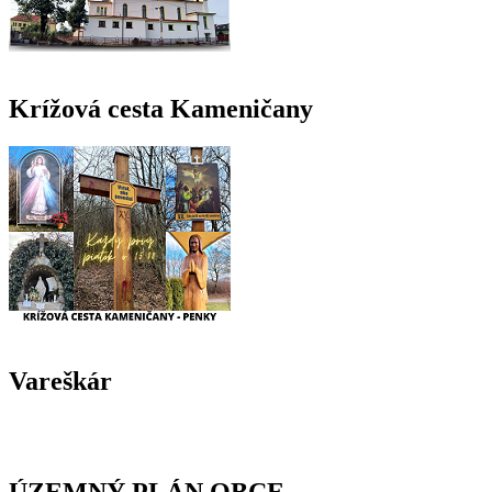
Krížová cesta Kameničany
Vareškár