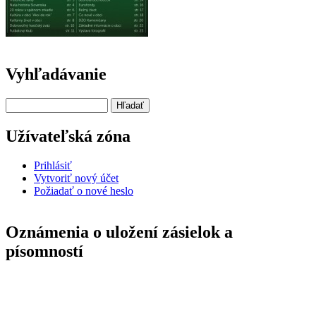
Vyhľadávanie
Hľadať
Užívateľská zóna
Prihlásiť
Vytvoriť nový účet
Požiadať o nové heslo
Oznámenia o uložení zásielok a
písomností