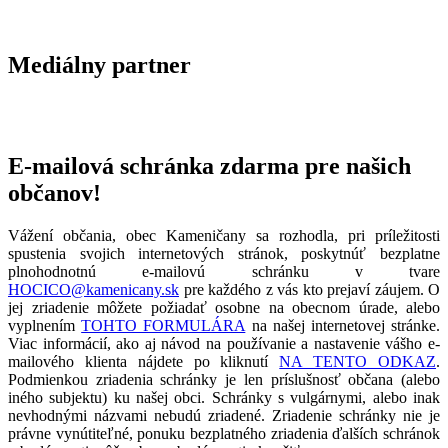
Mediálny partner
E-mailová schránka zdarma pre našich
občanov!
Vážení občania, obec Kameničany sa rozhodla, pri príležitosti
spustenia svojich internetových stránok, poskytnúť bezplatne
plnohodnotnú e-mailovú schránku v tvare
HOCICO@kamenicany.sk
pre každého z vás kto prejaví záujem. O
jej zriadenie môžete požiadať osobne na obecnom úrade, alebo
vyplnením
TOHTO FORMULÁRA
na našej internetovej stránke.
Viac informácií, ako aj návod na používanie a nastavenie vášho e-
mailového klienta nájdete po kliknutí
NA TENTO ODKAZ
.
Podmienkou zriadenia schránky je len príslušnosť občana (alebo
iného subjektu) ku našej obci. Schránky s vulgárnymi, alebo inak
nevhodnými názvami nebudú zriadené. Zriadenie schránky nie je
právne vynútiteľné, ponuku bezplatného zriadenia ďalších schránok