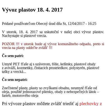
Vývoz plastov 18. 4. 2017
Pridané používateľom
Obecný úrad
dňa
St, 12/04/2017 - 16:25
V utorok, 18. 4. 2017 sa uskutoční v našej obci vývoz plastov.
Nachystajte si plastové vrecia.
POZOR !!! v utorok bude aj vývoz komunálneho odpadu, preto si
vrecia na plasty oddeľte zvlášť !!!
Čo sem patrí:
Umyté PET fľaše aj s uzáverom, fólie, kelímky, plastové obaly
z aviváží, kozmetiky, čistiacich prostriedkov, polystyrén, plastové
tašky a vrecká...
Čo sem nepatrí:
Znečistené plasty, plasty so zvyškami obsahu, neumyté fľaše od
oleja, použité jednorazové plienky, obaly z nebezpečných látok –
farieb, motorového oleja
Pri vývoze plastov môžete zvlášť triediť aj
plechovky z