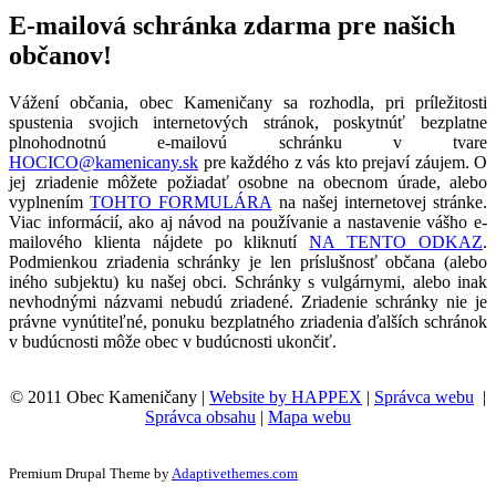
E-mailová schránka zdarma pre našich
občanov!
Vážení občania, obec Kameničany sa rozhodla, pri príležitosti
spustenia svojich internetových stránok, poskytnúť bezplatne
plnohodnotnú e-mailovú schránku v tvare
HOCICO@kamenicany.sk
pre každého z vás kto prejaví záujem. O
jej zriadenie môžete požiadať osobne na obecnom úrade, alebo
vyplnením
TOHTO FORMULÁRA
na našej internetovej stránke.
Viac informácií, ako aj návod na používanie a nastavenie vášho e-
mailového klienta nájdete po kliknutí
NA TENTO ODKAZ
.
Podmienkou zriadenia schránky je len príslušnosť občana (alebo
iného subjektu) ku našej obci. Schránky s vulgárnymi, alebo inak
nevhodnými názvami nebudú zriadené. Zriadenie schránky nie je
právne vynútiteľné, ponuku bezplatného zriadenia ďalších schránok
v budúcnosti môže obec v budúcnosti ukončiť.
© 2011 Obec Kameničany |
Website by HAPPEX
|
Správca webu
|
Správca obsahu
|
Mapa webu
Premium Drupal Theme by
Adaptivethemes.com