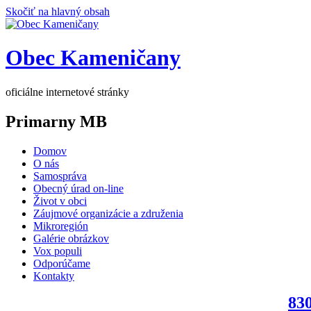
Skočiť na hlavný obsah
Obec Kameničany
oficiálne internetové stránky
Primarny MB
Domov
O nás
Samospráva
Obecný úrad on-line
Život v obci
Záujmové organizácie a združenia
Mikroregión
Galérie obrázkov
Vox populi
Odporúčame
Kontakty
830