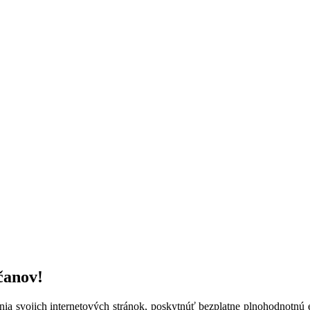
čanov!
enia svojich internetových stránok, poskytnúť bezplatne plnohodnotnú