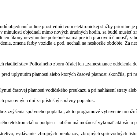
dú objednaní online prostredníctvom elektronickej služby prioritne j
ž v minulosti objednali mimo nových úradných hodín, sa budú musieť z
i len úkony nevyhnutne potrebné najmä pre ich pracovnú činnosť, zab
adenia, zmena farby vozidla a pod. nechali na neskoršie obdobie. Za n
h riaditeľstiev Policajného zboru (ďalej len „zamestnanec oddelenia d
red uplynutím platnosti alebo ktorých časová platnosť skončila, pri na
.
nutí časovej platnosti vodičského preukazu a pri nahlásení straty ale
ch pracovných dní za príslušný správny poplatok.
bez zvýšenia správneho poplatku, ak to programové vybavenie umožní
ného elektronického podpisu – občan má možnosť vykonať aktiváciu pro
trelivo, vydávanie
zbrojných preukazov, zbrojných sprievodných listo