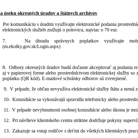
a úseku okresných úradov a štátnych archívov
.
Pre komunikáciu s úradmi využívajte elektronické podania prostredn
elektronických služieb znižujú o polovicu, najviac o 70 eur.
7.
Na úhradu správnych poplatkov využívajte mobi
(m.ekolky.gov.sk/Login.aspx)
8.
Odbory okresných úradov budú dočasne akceptovať aj podania real
aj v papierovej forme alebo prostredníctvom elektronickej služby s
poplatku (QR kód). E-mailové schránky odborov sú zverejnené.
9.
V prípade, že občan nevyužíva elektronické služby štátu a nemá 
10.
Konzultácie sa vykonávajú spravidla telefonicky alebo prostre
11.
V prípade nevyhnutnosti osobnej konzultácie alebo úkonu je m
12.
Pri návšteve klientskeho centra striktne dodržuje pokyny superv
13.
Zakazuje sa vstup rodičov s deťmi do všetkých klientskych pr