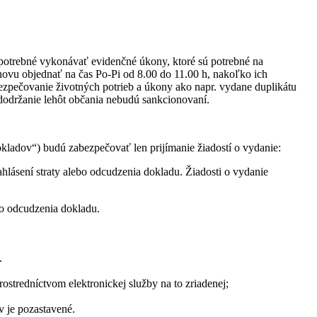
e potrebné vykonávať evidenčné úkony, ktoré sú potrebné na
novu objednať na čas Po-Pi od 8.00 do 11.00 h, nakoľko ich
ezpečovanie životných potrieb a úkony ako napr. vydane duplikátu
edodržanie lehôt občania nebudú sankcionovaní.
okladov“)
budú zabezpečovať len prijímanie žiadostí o vydanie:
hlásení straty alebo odcudzenia dokladu. Žiadosti o vydanie
bo odcudzenia dokladu.
.
stredníctvom elektronickej služby na to zriadenej;
v je pozastavené.