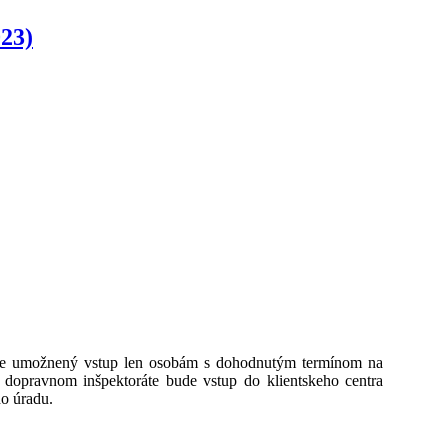
023)
bude umožnený vstup len osobám s dohodnutým termínom na
a dopravnom inšpektoráte bude vstup do klientskeho centra
o úradu.