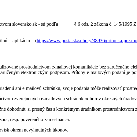
íctvom slovensko.sk -
sú podľa
§ 6 ods. 2 zákona č. 145/1995 Z.
lnú aplikáciu (
https://www.posta.sk/subory/38936/prirucka-pre-mo
izované prostredníctvom e-mailovej komunikácie bez zaručeného elekt
o zaručeným elektronickým podpisom. Prílohy e-mailových podaní je po
zriadenú ani e-mailovú schránku, svoje podania môže realizovať prostr
dníctvom zverejnených e-mailových schránok odborov okresných úradov
ožné dohodnúť si presný čas s konkrétnym úradníkom prostredníctvom 
ízora, resp. povereného zamestnanca.
acovísk okrem nevyhnutných úkonov.