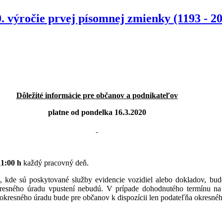
. výročie prvej písomnej zmienky (1193 - 2
Dôležité informácie pre občanov a podnikateľov
platne od pondelka 16.3.2020
11:00 h
každý pracovný deň.
ru, kde sú poskytované služby evidencie vozidiel alebo dokladov, 
 okresného úradu vpustení nebudú. V prípade dohodnutého termínu n
kresného úradu bude pre občanov k dispozícii len podateľňa okresnéh