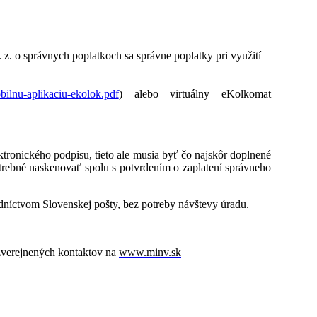
 z. o správnych poplatkoch sa správne poplatky pri využití
bilnu-aplikaciu-ekolok.pdf
) alebo virtuálny eKolkomat
ronického podpisu, tieto ale musia byť čo najskôr doplnené
trebné naskenovať spolu s potvrdením o zaplatení správneho
edníctvom Slovenskej pošty, bez potreby návštevy úradu.
zverejnených kontaktov na
www.minv.sk