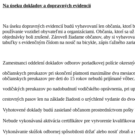
Na úseku dokladov a dopravných evidencií
.
Na úseku dopravných evidencií budú vybavovaní len občania, ktorí bu
používanie vozidiel obyvateľmi a organizáciami. Občania, ktorí sa u
objednávky boli zrušené. Zároveň žiadame občanov, aby si vybavoval
tabuľky s evidenčným číslom na nosič na bicykle, zápis ťažného zari
.
Z
amestnanci oddelení dokladov odborov poriadkovej polície okresnýc
.
občianskych preukazov pri skončení platnosti maximálne dva mesiace p
občianskych preukazov pre deti do 15 rokov nebudú prijímané vôbec
.
vodičských preukazov po nadobudnutí vodičského oprávnenia, pri uply
.
cestovných pasov len na základe žiadosti o urýchlené vydanie do dvo
.
Vyhotovené doklady budú zasielané občanom prostredníctvom pošty 
.
Nebude vykonávaná aktivácia certifikátov pre vytvorenie kvalifikova
.
Vykonávanie skúšok odbornej spôsobilosti držať alebo nosiť zbraň a s