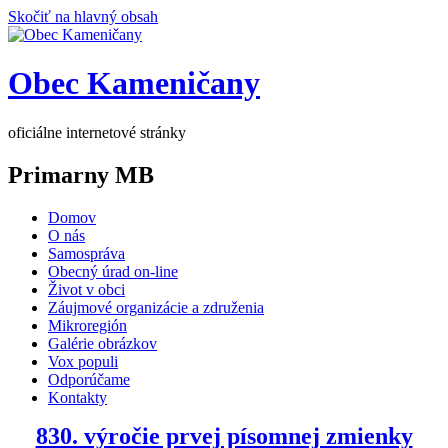
Skočiť na hlavný obsah
Obec Kameničany
oficiálne internetové stránky
Primarny MB
Domov
O nás
Samospráva
Obecný úrad on-line
Život v obci
Záujmové organizácie a združenia
Mikroregión
Galérie obrázkov
Vox populi
Odporúčame
Kontakty
830. výročie prvej písomnej zmienky