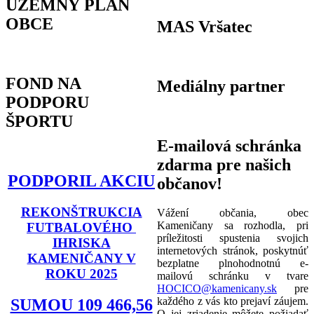
ÚZEMNÝ PLÁN
OBCE
MAS Vršatec
FOND NA
Mediálny partner
PODPORU
ŠPORTU
E-mailová schránka
zdarma pre našich
PODPORIL AKCIU
občanov!
REKONŠTRUKCIA
Vážení občania, obec
Kameničany sa rozhodla, pri
FUTBALOVÉHO
príležitosti spustenia svojich
IHRISKA
internetových stránok, poskytnúť
KAMENIČANY V
bezplatne plnohodnotnú e-
ROKU 2025
mailovú schránku v tvare
HOCICO@kamenicany.sk
pre
každého z vás kto prejaví záujem.
SUMOU 109 466,56
O jej zriadenie môžete požiadať