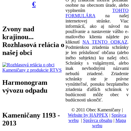
€
osobne na obecnom úrade, alebo
vyplnením
TOHTO
FORMULÁRA
na našej
internetovej stránke. Viac
informácií, ako aj návod na
Zvony nad
používanie a nastavenie vášho e-
krajinou...
mailového klienta nájdete po
kliknutí
NA TENTO ODKAZ
.
Rozhlasová relácia o
Podmienkou zriadenia schránky
našej obci
je len príslušnosť občana (alebo
iného subjektu) ku našej obci.
Schránky s vulgárnymi, alebo
inak nevhodnými názvami
nebudú zriadené. Zriadenie
schránky nie je právne
Harmonogram
vynútiteľné, ponuku bezplatného
vývozu odpadu
zriadenia ďalších schránok v
budúcnosti môže obec v
budúcnosti ukončiť.
© 2011 Obec Kameničany |
Kameničany 1193 -
Website by HAPPEX
|
Správca
webu
|
Správca obsahu
|
Mapa
2013
webu