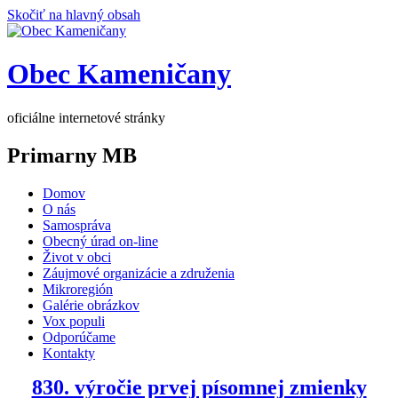
Skočiť na hlavný obsah
Obec Kameničany
oficiálne internetové stránky
Primarny MB
Domov
O nás
Samospráva
Obecný úrad on-line
Život v obci
Záujmové organizácie a združenia
Mikroregión
Galérie obrázkov
Vox populi
Odporúčame
Kontakty
830. výročie prvej písomnej zmienky