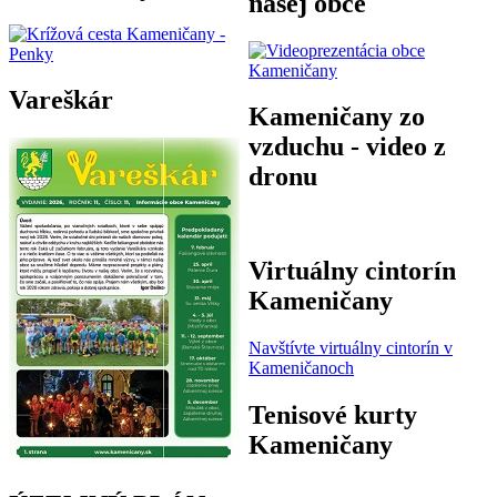
našej obce
Vareškár
Kameničany zo
vzduchu - video z
dronu
Virtuálny cintorín
Kameničany
Navštívte virtuálny cintorín v
Kameničanoch
Tenisové kurty
Kameničany