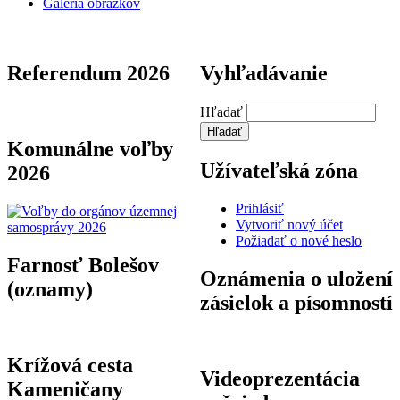
Galéria obrázkov
Referendum 2026
Vyhľadávanie
Hľadať
Komunálne voľby
Užívateľská zóna
2026
Prihlásiť
Vytvoriť nový účet
Požiadať o nové heslo
Farnosť Bolešov
Oznámenia o uložení
(oznamy)
zásielok a písomností
Krížová cesta
Videoprezentácia
Kameničany