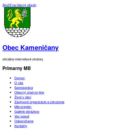
Skočiť na hlavný obsah
Obec Kameničany
oficiálne internetové stránky
Primarny MB
Domov
O nás
Samospráva
Obecný úrad on-line
Život v obci
Záujmové organizácie a združenia
Mikroregión
Galérie obrázkov
Vox populi
Odporúčame
Kontakty