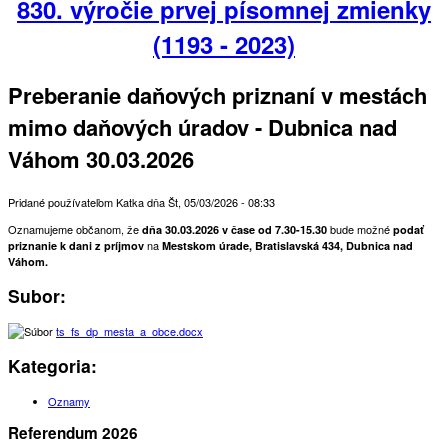
830. výročie prvej písomnej zmienky
(1193 - 2023)
Preberanie daňových priznaní v mestách
mimo daňových úradov - Dubnica nad
Váhom 30.03.2026
Pridané používateľom
Katka
dňa
Št, 05/03/2026 - 08:33
Oznamujeme občanom, že
bude možné
dňa 30.03.2026 v čase od 7.30-15.30
podať
na
priznanie k dani z príjmov
Mestskom úrade, Bratislavská 434, Dubnica nad
Váhom.
Subor:
ts_fs_dp_mesta_a_obce.docx
Kategoria:
Oznamy
Referendum 2026