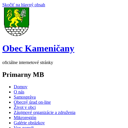
Skočiť na hlavný obsah
Obec Kameničany
oficiálne internetové stránky
Primarny MB
Domov
O nás
Samospráva
Obecný úrad on-line
Život v obci
Záujmové organizácie a združenia
Mikroregión
Galérie obrázkov
Vox populi