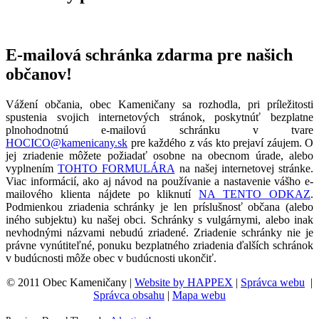
E-mailová schránka zdarma pre našich
občanov!
Vážení občania, obec Kameničany sa rozhodla, pri príležitosti
spustenia svojich internetových stránok, poskytnúť bezplatne
plnohodnotnú e-mailovú schránku v tvare
HOCICO@kamenicany.sk
pre každého z vás kto prejaví záujem. O
jej zriadenie môžete požiadať osobne na obecnom úrade, alebo
vyplnením
TOHTO FORMULÁRA
na našej internetovej stránke.
Viac informácií, ako aj návod na používanie a nastavenie vášho e-
mailového klienta nájdete po kliknutí
NA TENTO ODKAZ
.
Podmienkou zriadenia schránky je len príslušnosť občana (alebo
iného subjektu) ku našej obci. Schránky s vulgárnymi, alebo inak
nevhodnými názvami nebudú zriadené. Zriadenie schránky nie je
právne vynútiteľné, ponuku bezplatného zriadenia ďalších schránok
v budúcnosti môže obec v budúcnosti ukončiť.
© 2011 Obec Kameničany |
Website by HAPPEX
|
Správca webu
|
Správca obsahu
|
Mapa webu