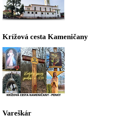
Krížová cesta Kameničany
Vareškár