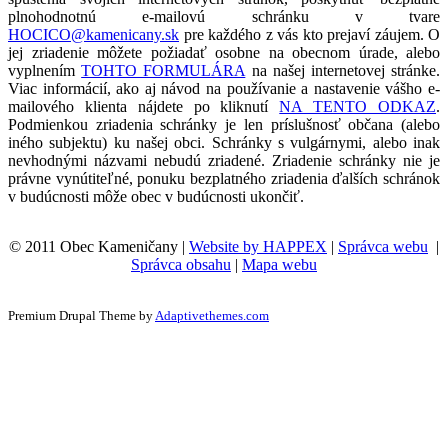
plnohodnotnú e-mailovú schránku v tvare
HOCICO@kamenicany.sk
pre každého z vás kto prejaví záujem. O
jej zriadenie môžete požiadať osobne na obecnom úrade, alebo
vyplnením
TOHTO FORMULÁRA
na našej internetovej stránke.
Viac informácií, ako aj návod na používanie a nastavenie vášho e-
mailového klienta nájdete po kliknutí
NA TENTO ODKAZ
.
Podmienkou zriadenia schránky je len príslušnosť občana (alebo
iného subjektu) ku našej obci. Schránky s vulgárnymi, alebo inak
nevhodnými názvami nebudú zriadené. Zriadenie schránky nie je
právne vynútiteľné, ponuku bezplatného zriadenia ďalších schránok
v budúcnosti môže obec v budúcnosti ukončiť.
© 2011 Obec Kameničany |
Website by HAPPEX
|
Správca webu
|
Správca obsahu
|
Mapa webu
Premium Drupal Theme by
Adaptivethemes.com