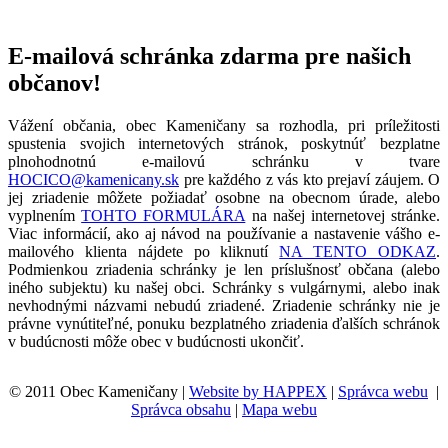
E-mailová schránka zdarma pre našich
občanov!
Vážení občania, obec Kameničany sa rozhodla, pri príležitosti
spustenia svojich internetových stránok, poskytnúť bezplatne
plnohodnotnú e-mailovú schránku v tvare
HOCICO@kamenicany.sk
pre každého z vás kto prejaví záujem. O
jej zriadenie môžete požiadať osobne na obecnom úrade, alebo
vyplnením
TOHTO FORMULÁRA
na našej internetovej stránke.
Viac informácií, ako aj návod na používanie a nastavenie vášho e-
mailového klienta nájdete po kliknutí
NA TENTO ODKAZ
.
Podmienkou zriadenia schránky je len príslušnosť občana (alebo
iného subjektu) ku našej obci. Schránky s vulgárnymi, alebo inak
nevhodnými názvami nebudú zriadené. Zriadenie schránky nie je
právne vynútiteľné, ponuku bezplatného zriadenia ďalších schránok
v budúcnosti môže obec v budúcnosti ukončiť.
© 2011 Obec Kameničany |
Website by HAPPEX
|
Správca webu
|
Správca obsahu
|
Mapa webu