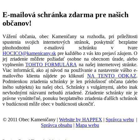
E-mailová schránka zdarma pre našich
občanov!
Vážení občania, obec Kameničany sa rozhodla, pri príležitosti
spustenia svojich internetových stránok, poskytnúť bezplatne
plnohodnotnú e-mailovú schránku v tvare
HOCICO@kamenicany.sk
pre každého z vás kto prejaví záujem. O
jej zriadenie môžete požiadať osobne na obecnom úrade, alebo
vyplnením
TOHTO FORMULÁRA
na našej internetovej stránke.
Viac informácií, ako aj návod na používanie a nastavenie vášho e-
mailového klienta nájdete po kliknutí
NA TENTO ODKAZ
.
Podmienkou zriadenia schránky je len príslušnosť občana (alebo
iného subjektu) ku našej obci. Schránky s vulgárnymi, alebo inak
nevhodnými názvami nebudú zriadené. Zriadenie schránky nie je
právne vynútiteľné, ponuku bezplatného zriadenia ďalších schránok
v budúcnosti môže obec v budúcnosti ukončiť.
© 2011 Obec Kameničany |
Website by HAPPEX
|
Správca webu
|
Správca obsahu
|
Mapa webu