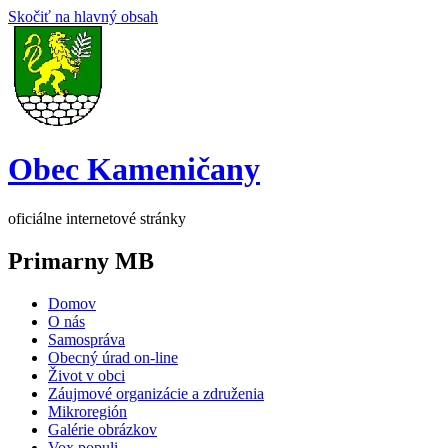
Skočiť na hlavný obsah
Obec Kameničany
oficiálne internetové stránky
Primarny MB
Domov
O nás
Samospráva
Obecný úrad on-line
Život v obci
Záujmové organizácie a združenia
Mikroregión
Galérie obrázkov
Vox populi