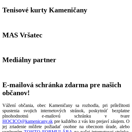
Tenisové kurty Kameničany
MAS Vršatec
Mediálny partner
E-mailová schránka zdarma pre našich
občanov!
Vážení občania, obec Kameničany sa rozhodla, pri príležitosti
spustenia svojich internetových stránok, poskytnúť bezplatne
plnohodnotnú e-mailovú schránku v tvare
HOCICO@kamenicany.sk
pre každého z vás kto prejaví záujem. O
jej zriadenie môžete požiadať osobne na obecnom úrade, alebo
vyplnením
TOHTO FORMULÁRA
na našej internetovej stránke.