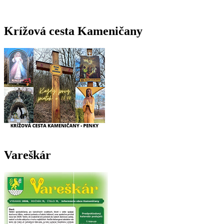
Krížová cesta Kameničany
Vareškár