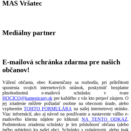
MAS Vršatec
Mediálny partner
E-mailová schránka zdarma pre našich
občanov!
Vážení občania, obec Kameničany sa rozhodla, pri príležitosti
spustenia svojich internetových stránok, poskytnúť bezplatne
plnohodnotnú e-mailovú schránku v tvare
HOCICO@kamenicany.sk
pre každého z vás kto prejaví záujem. O
jej zriadenie môžete požiadať osobne na obecnom úrade, alebo
vyplnením
TOHTO FORMULÁRA
na našej internetovej stránke.
Viac informácií, ako aj návod na používanie a nastavenie vášho e-
mailového klienta nájdete po kliknutí
NA TENTO ODKAZ
.
Podmienkou zriadenia schránky je len príslušnosť občana (alebo
iného subjektu) ku našej obci. Schránky s vulgárnymi, alebo inak