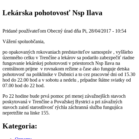
Lekárska pohotovosť Nsp Ilava
Pridané používateľom
Obecný úrad
dňa
Pi, 28/04/2017 - 10:54
Vážení spoluobčania,
po opakovaných rokovaniach predstaviteľov samospráv , vyššieho
územného celku v Trenčíne a lekárov sa podarilo zabezpečiť riadne
fungovanie lekárskej pohotovosti v priestoroch Nsp Ilava na
centrálnom prijme v rovnakom režime a čase ako funguje detska
pohotovosť na poliklinike v Dubnici a to cez pracovné dni od 15.30
hod do 22.00 hod a v sobotu a nedelu , prípadne štátne sviatky od
07.00 hod do 22 hod.
Po 22 hodine bude prvá pomoc pri menej závažnejších stavoch
poskytovaná v Trenčíne a Považskej Bystrici a pri závažných
stavoch zaistí starostlivosť rýchla záchranná služba fungujúca
nepretržite na linke 155.
Kategoria: