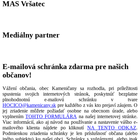
MAS Vršatec
Mediálny partner
E-mailová schránka zdarma pre našich
občanov!
Vážení občania, obec Kameničany sa rozhodla, pri príležitosti
spustenia svojich internetových stránok, poskytnúť bezplatne
plnohodnotnú e-mailovú schránku v tvare
HOCICO@kamenicany.sk
pre každého z vás kto prejaví záujem. O
jej zriadenie môžete požiadať osobne na obecnom úrade, alebo
vyplnením
TOHTO FORMULÁRA
na našej internetovej stránke.
Viac informácií, ako aj návod na používanie a nastavenie vášho e-
mailového klienta nájdete po kliknutí
NA TENTO ODKAZ
.
Podmienkou zriadenia schránky je len príslušnosť občana (alebo
iného subjektu) ku našej obci. Schránky s vulgárnymi, alebo inak