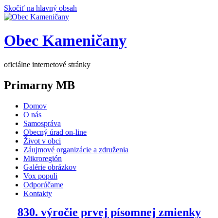
Skočiť na hlavný obsah
Obec Kameničany
oficiálne internetové stránky
Primarny MB
Domov
O nás
Samospráva
Obecný úrad on-line
Život v obci
Záujmové organizácie a združenia
Mikroregión
Galérie obrázkov
Vox populi
Odporúčame
Kontakty
830. výročie prvej písomnej zmienky