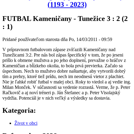
(1193 - 2023)
FUTBAL Kameničany - Tunežice 3 : 2 (2
: 1)
Pridané používateľom
starosta
dňa
Po, 14/03/2011 - 09:59
V prípravnom futbalovom zápase zvíťazili Kameničany nad
Tunežicami 3:2. Pre nás bol zápas špecifický v tom, že po jeseni
prišlo k obmene mužstva a po jeho doplnení, prevažne o hráčov z
Kameničian a bĺízkeho okolia, to bola prvá previerka. Začalo sa
úspechom. Nech to mužstvo dobre naštartuje, aby vytvorili dobrý
tím a prehry, ktoré tiež prídu, nech im neodnesú vietor z plachiet.
Nie je ľahké robiť futbal v malej obci. Roky to viedol a aj vedie ing.
Milan Monček. V súčasnosti sa vedenie rozrastá. Verme, že p. Peter
Račkovič a aj noví tréneri p. Ján Štefanec a p. Peter Visolajský
vydržia. Potenciál je v nich veľký a výsledky sa dostavia.
Kategoria:
Život v obci